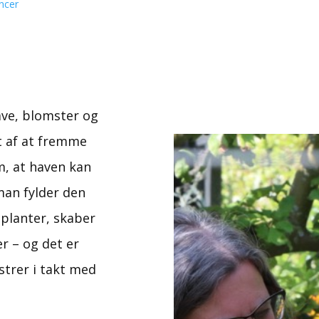
ncer
ave, blomster og
t af at fremme
m, at haven kan
man fylder den
planter, skaber
r – og det er
strer i takt med