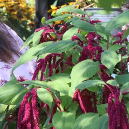
gerne
tning,
b i jeres
cilitering af