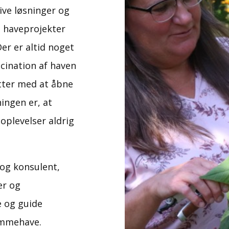
ive løsninger og
e haveprojekter
Der er altid noget
scination af haven
tter med at åbne
ingen er, at
oplevelser aldrig
Kontakt mig 
 og konsulent,
Få hjælp til at skabe re
engagement og ejerska
er og
projekt. Hør mere om fa
e og guide
møder
ømmehave.