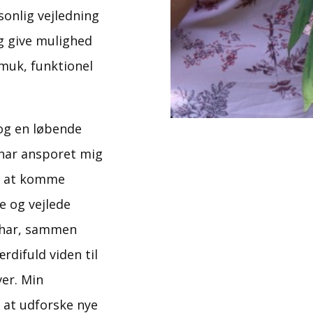
onlig vejledning
Kontakt mig i dag og 
vi kan skabe noget gr
og give mulighed
smuk, funktionel
GÅ TIL KONTAKT
 og en løbende
 har ansporet mig
or at komme
e og vejlede
t har, sammen
rdifuld viden til
er. Min
t at udforske nye