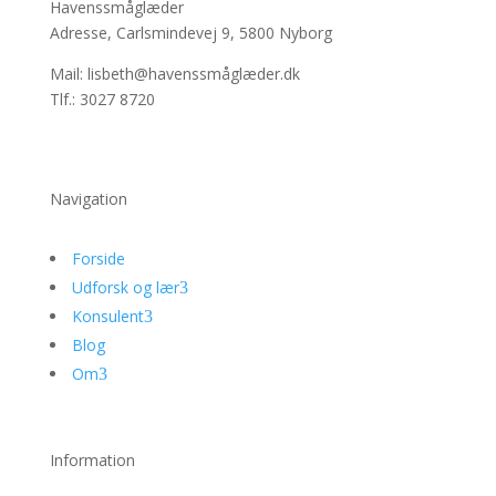
Havenssmåglæder
Adresse, Carlsmindevej 9, 5800 Nyborg
Mail: lisbeth@havenssmåglæder.dk
Tlf.: 3027 8720
Navigation
Forside
Udforsk og lær
3
Konsulent
3
Blog
Om
3
Information