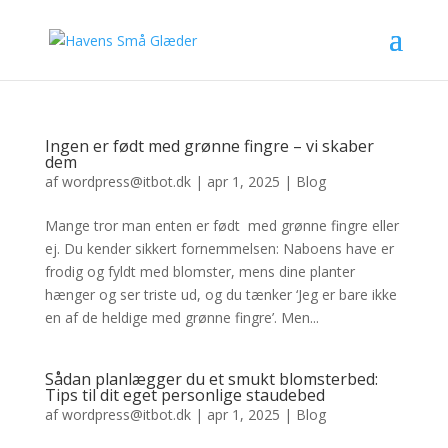
Ingen er født med grønne fingre – vi skaber
dem
af
wordpress@itbot.dk
|
apr 1, 2025
|
Blog
Mange tror man enten er født med grønne fingre eller
ej. Du kender sikkert fornemmelsen: Naboens have er
frodig og fyldt med blomster, mens dine planter
hænger og ser triste ud, og du tænker ‘Jeg er bare ikke
en af de heldige med grønne fingre’. Men...
Sådan planlægger du et smukt blomsterbed:
Tips til dit eget personlige staudebed
af
wordpress@itbot.dk
|
apr 1, 2025
|
Blog