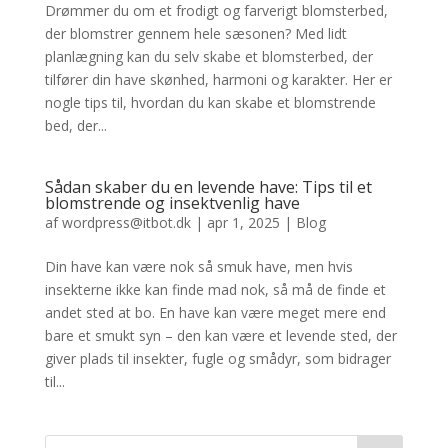
Drømmer du om et frodigt og farverigt blomsterbed,
der blomstrer gennem hele sæsonen? Med lidt
planlægning kan du selv skabe et blomsterbed, der
tilfører din have skønhed, harmoni og karakter. Her er
nogle tips til, hvordan du kan skabe et blomstrende
bed, der...
Sådan skaber du en levende have: Tips til et
blomstrende og insektvenlig have
af
wordpress@itbot.dk
|
apr 1, 2025
|
Blog
Din have kan være nok så smuk have, men hvis
insekterne ikke kan finde mad nok, så må de finde et
andet sted at bo. En have kan være meget mere end
bare et smukt syn – den kan være et levende sted, der
giver plads til insekter, fugle og smådyr, som bidrager
til...